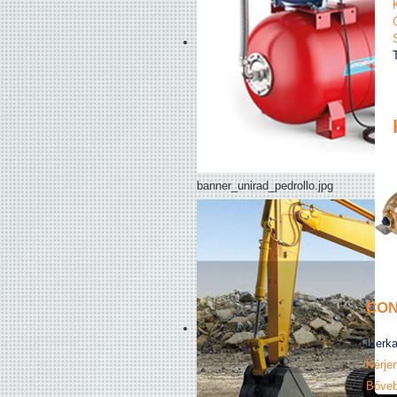
banner_unirad_pedrollo.jpg
CON
Ikerk
Kérjen
Bőveb