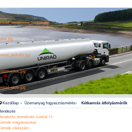
unirad_aquametro_contoil.jpg
ruck.jpg
nirad_pedrollo.jpg
onstruction.jpg
nirad_piusi.jpg
Kezdőlap
Üzemanyag fogyasztásmérés
Kétkamrás átfolyásmérők
Rendezés
Rendezés terméknév szerint +/-
Termék megnevezése
Termék cikkszám