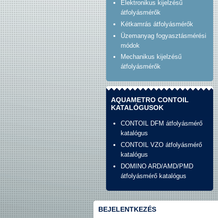
Elektronikus kijelzésű
átfolyásmérők
Kétkamrás átfolyásmérők
Üzemanyag fogyasztásmérési
módok
Mechanikus kijelzésű
átfolyásmérők
AQUAMETRO CONTOIL
KATALÓGUSOK
CONTOIL DFM átfolyásmérő
katalógus
CONTOIL VZO átfolyásmérő
katalógus
DOMINO ARD/AMD/PMD
átfolyásmérő katalógus
BEJELENTKEZÉS