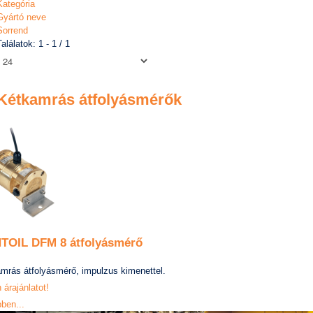
Kategória
Gyártó neve
Sorrend
Találatok: 1 - 1 / 1
Kétkamrás átfolyásmérők
TOIL DFM 8 átfolyásmérő
amrás átfolyásmérő, impulzus kimenettel.
 árajánlatot!
ben...