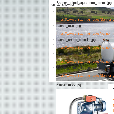
Banner_unirad_aquametro_contoil.jpg
unirad_showlist
Banner_unirad_aquametro_contoil.jpg
https://www.unirad.hu/images/Banner_
banner_truck.jpg
https://www.unirad.hu/images/banner_t
banner_unirad_pedrollo.jpg
https://www.unirad.hu/images/banner_u
banner_construction.jpg
https://www.unirad.hu/images/banner_c
Banner_unirad_piusi.jpg
https://www.unirad.hu/images/Banner_u
banner_truck.jpg