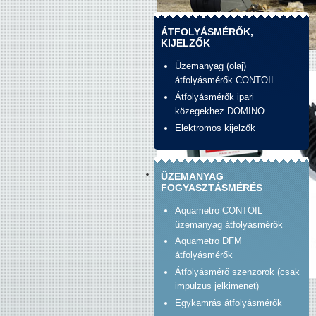
ÁTFOLYÁSMÉRŐK,
KIJELZŐK
banner_construction.jpg
Üzemanyag (olaj)
átfolyásmérők CONTOIL
Átfolyásmérők ipari
közegekhez DOMINO
Elektromos kijelzők
ÜZEMANYAG
FOGYASZTÁSMÉRÉS
Aquametro CONTOIL
üzemanyag átfolyásmérők
Aquametro DFM
átfolyásmérők
Átfolyásmérő szenzorok (csak
impulzus jelkimenet)
Banner_unirad_piusi.jpg
Egykamrás átfolyásmérők