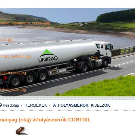
unirad_aquametro_contoil.jpg
ruck.jpg
nirad_pedrollo.jpg
onstruction.jpg
nirad_piusi.jpg
Kezdőlap
TERMÉKEK
ÁTFOLYÁSMÉRŐK, KIJELZŐK
manyag (olaj) átfolyásmérők CONTOIL