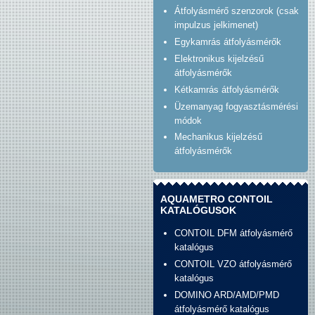
Átfolyásmérő szenzorok (csak
impulzus jelkimenet)
Egykamrás átfolyásmérők
Elektronikus kijelzésű
átfolyásmérők
Kétkamrás átfolyásmérők
Üzemanyag fogyasztásmérési
módok
Mechanikus kijelzésű
átfolyásmérők
AQUAMETRO CONTOIL
KATALÓGUSOK
CONTOIL DFM átfolyásmérő
katalógus
CONTOIL VZO átfolyásmérő
katalógus
DOMINO ARD/AMD/PMD
átfolyásmérő katalógus