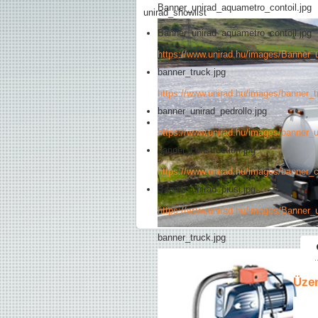
Banner_unirad_aquametro_contoil.jpg
unirad_showlist
Banner_unirad_aquametro_contoil.jpg
https://www.unirad.hu/images/Banner_
banner_truck.jpg
https://www.unirad.hu/images/banner_t
banner_unirad_pedrollo.jpg
https://www.unirad.hu/images/banner_u
banner_construction.jpg
https://www.unirad.hu/images/banner_c
Banner_unirad_piusi.jpg
https://www.unirad.hu/images/Banner_u
banner_truck.jpg
Üze