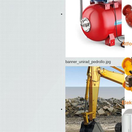
Átf
banner_unirad_pedrollo.jpg
Elek