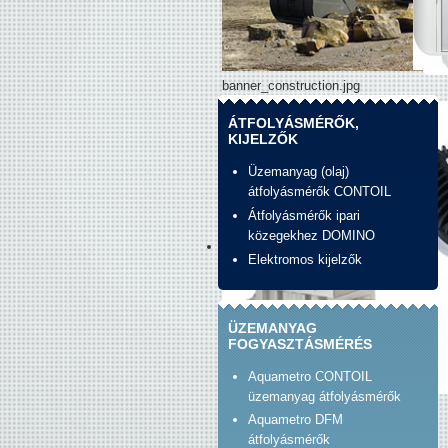
banner_construction.jpg
ÁTFOLYÁSMÉRŐK,
KIJELZŐK
Üzemanyag (olaj)
átfolyásmérők CONTOIL
Átfolyásmérők ipari
közegekhez DOMINO
Elektromos kijelzők
ÜZEMANYAG
FOGYASZTÁSMÉRÉS
Aquametro CONTOIL
üzemanyag átfolyásmérők
Banner_unirad_piusi.jpg
Aquametro DFM
átfolyásmérők