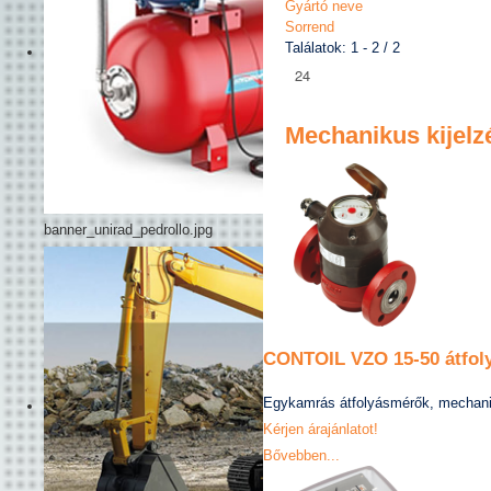
Gyártó neve
Sorrend
Találatok: 1 - 2 / 2
Mechanikus kijelz
banner_unirad_pedrollo.jpg
CONTOIL VZO 15-50 átfol
Egykamrás átfolyásmérők, mechaniku
Kérjen árajánlatot!
Bővebben...