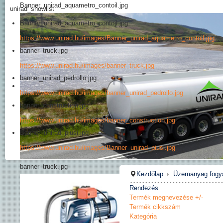
Banner_unirad_aquametro_contoil.jpg
unirad_showlist
Banner_unirad_aquametro_contoil.jpg
https://www.unirad.hu/images/Banner_unirad_aquametro_contoil.jpg
banner_truck.jpg
https://www.unirad.hu/images/banner_truck.jpg
banner_unirad_pedrollo.jpg
https://www.unirad.hu/images/banner_unirad_pedrollo.jpg
banner_construction.jpg
https://www.unirad.hu/images/banner_construction.jpg
Banner_unirad_piusi.jpg
https://www.unirad.hu/images/Banner_unirad_piusi.jpg
banner_truck.jpg
Kezdőlap
Üzemanyag fogy
Rendezés
Termék megnevezése +/-
Termék cikkszám
Kategória