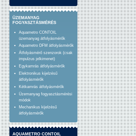
ÜZEMANYAG
FOGYASZTÁSMÉRÉS
Aquametro CONTOIL
üzemanyag átfolyásmérők
Aquametro DFM átfolyásmérők
Átfolyásmérő szenzorok (csak
impulzus jelkimenet)
Egykamrás átfolyásmérők
Elektronikus kijelzésű
átfolyásmérők
Kétkamrás átfolyásmérők
Üzemanyag fogyasztásmérési
módok
Mechanikus kijelzésű
átfolyásmérők
AQUAMETRO CONTOIL