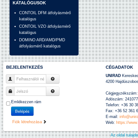
KATALÓGUSOK
CONTOIL DFM átfolyásmérő
katalógus
CONTOIL VZO átfolyásmérő
katalógus
DOMINO ARD/AMD/PMD
átfolyásmérő katalógus
BEJELENTKEZÉS
CÉGADATOK
UNIRAD
Kereskede
Felhasználói név
4200 Hajdúszobosz
Jelszó
Cégjegyzékszám:
Adószám: 241077
Emlékezzen rám
Telefon: +36 30 3
Belépés
Fax: +36 52 361 
E-mail:
info@unir
Fiók létrehozása
Web:
https://www
Az oldal tulaj