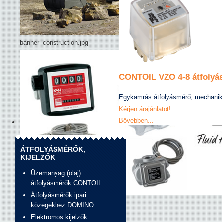
banner_construction.jpg
CONTOIL VZO 4-8 átfolyá
Egykamrás átfolyásmérő, mechaniku
Kérjen árajánlatot!
Bővebben...
ÁTFOLYÁSMÉRŐK,
KIJELZŐK
Üzemanyag (olaj)
átfolyásmérők CONTOIL
Átfolyásmérők ipari
Banner_unirad_piusi.jpg
közegekhez DOMINO
Elektromos kijelzők