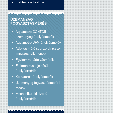
Elektromos kijelzők
ÜZEMANYAG
FOGYASZTÁSMÉRÉS
Aquametro CONTOIL
üzemanyag átfolyásmérők
Aquametro DFM átfolyásmérők
Átfolyásmérő szenzorok (csak
impulzus jelkimenet)
Egykamrás átfolyásmérők
Elektronikus kijelzésű
átfolyásmérők
Kétkamrás átfolyásmérők
Üzemanyag fogyasztásmérési
módok
Mechanikus kijelzésű
átfolyásmérők