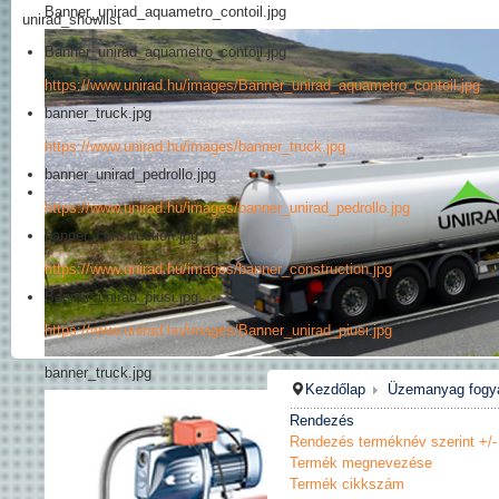
Banner_unirad_aquametro_contoil.jpg
unirad_showlist
Banner_unirad_aquametro_contoil.jpg
https://www.unirad.hu/images/Banner_unirad_aquametro_contoil.jpg
banner_truck.jpg
https://www.unirad.hu/images/banner_truck.jpg
banner_unirad_pedrollo.jpg
https://www.unirad.hu/images/banner_unirad_pedrollo.jpg
banner_construction.jpg
https://www.unirad.hu/images/banner_construction.jpg
Banner_unirad_piusi.jpg
https://www.unirad.hu/images/Banner_unirad_piusi.jpg
banner_truck.jpg
Kezdőlap
Üzemanyag fogy
Rendezés
Rendezés terméknév szerint +/-
Termék megnevezése
Termék cikkszám