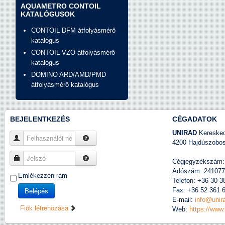
AQUAMETRO CONTOIL
KATALÓGUSOK
CONTOIL DFM átfolyásmérő
katalógus
CONTOIL VZO átfolyásmérő
katalógus
DOMINO ARD/AMD/PMD
átfolyásmérő katalógus
BEJELENTKEZÉS
CÉGADATOK
UNIRAD
Kereskede
Felhasználói név
4200 Hajdúszobosz
Jelszó
Cégjegyzékszám:
Adószám: 241077
Emlékezzen rám
Telefon: +36 30 3
Belépés
Fax: +36 52 361 
E-mail:
info@unir
Fiók létrehozása
Web:
https://www