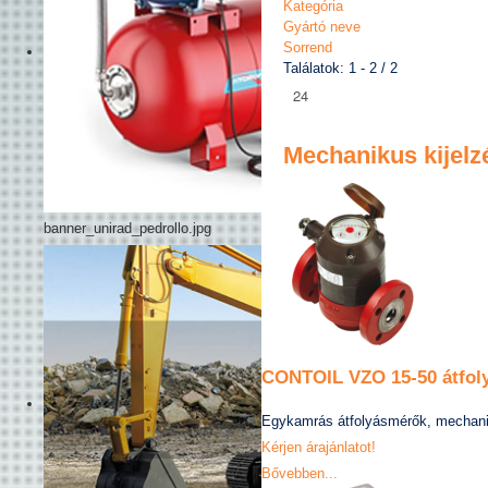
Kategória
Gyártó neve
Sorrend
Találatok: 1 - 2 / 2
Mechanikus kijelz
banner_unirad_pedrollo.jpg
CONTOIL VZO 15-50 átfol
Egykamrás átfolyásmérők, mechaniku
Kérjen árajánlatot!
Bővebben...