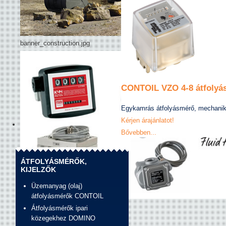
banner_construction.jpg
CONTOIL VZO 4-8 átfolyá
Egykamrás átfolyásmérő, mechaniku
Kérjen árajánlatot!
Bővebben...
ÁTFOLYÁSMÉRŐK,
KIJELZŐK
Üzemanyag (olaj)
átfolyásmérők CONTOIL
Banner_unirad_piusi.jpg
Átfolyásmérők ipari
közegekhez DOMINO