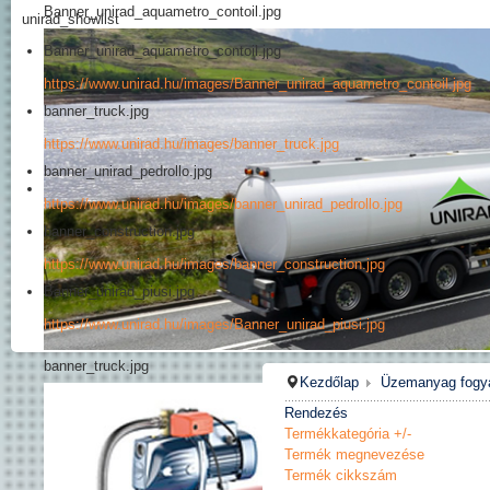
Banner_unirad_aquametro_contoil.jpg
unirad_showlist
Banner_unirad_aquametro_contoil.jpg
https://www.unirad.hu/images/Banner_unirad_aquametro_contoil.jpg
banner_truck.jpg
https://www.unirad.hu/images/banner_truck.jpg
banner_unirad_pedrollo.jpg
https://www.unirad.hu/images/banner_unirad_pedrollo.jpg
banner_construction.jpg
https://www.unirad.hu/images/banner_construction.jpg
Banner_unirad_piusi.jpg
https://www.unirad.hu/images/Banner_unirad_piusi.jpg
banner_truck.jpg
Kezdőlap
Üzemanyag fogy
Rendezés
Termékkategória +/-
Termék megnevezése
Termék cikkszám