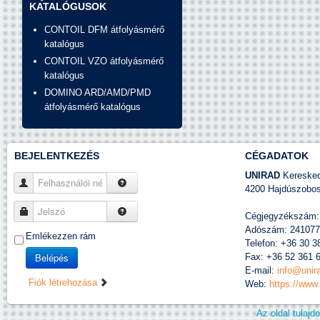
KATALÓGUSOK
CONTOIL DFM átfolyásmérő
katalógus
CONTOIL VZO átfolyásmérő
katalógus
DOMINO ARD/AMD/PMD
átfolyásmérő katalógus
BEJELENTKEZÉS
CÉGADATOK
UNIRAD
Kereskede
Felhasználói név
4200 Hajdúszobosz
Jelszó
Cégjegyzékszám:
Adószám: 241077
Emlékezzen rám
Telefon: +36 30 3
Belépés
Fax: +36 52 361 
E-mail:
info@unir
Fiók létrehozása
Web:
https://www
Az oldal tulaj