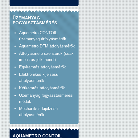
ÜZEMANYAG
FOGYASZTÁSMÉRÉS
Aquametro CONTOIL
üzemanyag átfolyásmérők
Aquametro DFM átfolyásmérők
Átfolyásmérő szenzorok (csak
impulzus jelkimenet)
Egykamrás átfolyásmérők
Elektronikus kijelzésű
átfolyásmérők
Kétkamrás átfolyásmérők
Üzemanyag fogyasztásmérési
módok
Mechanikus kijelzésű
átfolyásmérők
AQUAMETRO CONTOIL