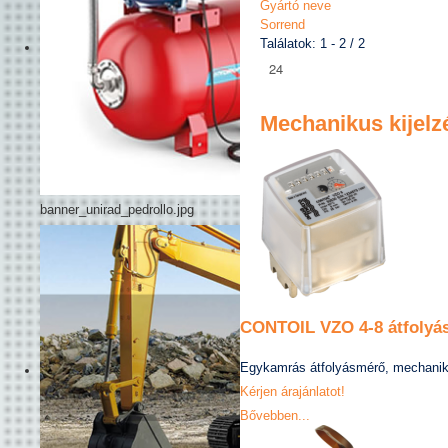
Gyártó neve
Sorrend
Találatok: 1 - 2 / 2
Mechanikus kijelz
banner_unirad_pedrollo.jpg
CONTOIL VZO 4-8 átfolyá
Egykamrás átfolyásmérő, mechaniku
Kérjen árajánlatot!
Bővebben...