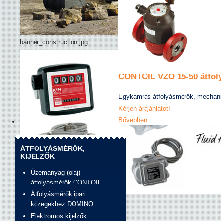
banner_construction.jpg
CONTOIL VZO 15-50 átfol
Egykamrás átfolyásmérők, mechaniku
Kérjen árajánlatot!
Bővebben...
ÁTFOLYÁSMÉRŐK,
KIJELZŐK
Üzemanyag (olaj)
átfolyásmérők CONTOIL
Átfolyásmérők ipari
Banner_unirad_piusi.jpg
közegekhez DOMINO
Elektromos kijelzők